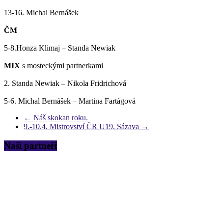
13-16. Michal Bernášek
ČM
5-8.Honza Klimaj – Standa Newiak
MIX
s mosteckými partnerkami
2. Standa Newiak – Nikola Fridrichová
5-6. Michal Bernášek – Martina Fartágová
←
Náš skokan roku.
9.-10.4. Mistrovství ČR U19, Sázava
→
Naši partneři