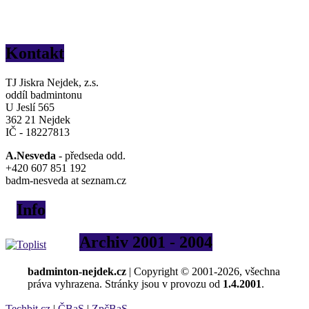
Kontakt
TJ Jiskra Nejdek, z.s.
oddíl badmintonu
U Jeslí 565
362 21 Nejdek
IČ - 18227813
A.Nesveda
- předseda odd.
+420 607 851 192
badm-nesveda at seznam.cz
Info
Archiv 2001 - 2004
badminton-nejdek.cz
| Copyright © 2001-2026, všechna
práva vyhrazena. Stránky jsou v provozu od
1.4.2001
.
Techbit.cz
|
ČBaS
|
ZpčBaS