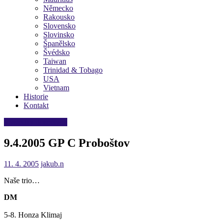
Německo
Rakousko
Slovensko
Slovinsko
Španělsko
Švédsko
Taiwan
Trinidad & Tobago
USA
Vietnam
Historie
Kontakt
Výsledky dospělých
9.4.2005 GP C Proboštov
11. 4. 2005
jakub.n
Naše trio…
DM
5-8. Honza Klimaj