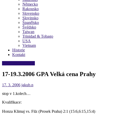
Německo
Rakousko
Slovensko
Slovinsko
Španělsko
Švédsko
Taiwan
Trinidad & Tobago
USA
Vietnam
Historie
Kontakt
Výsledky dospělých
17-19.3.2006 GPA Velká cena Prahy
17. 3. 2006
jakub.n
stop v 1.kolech…
Kvalifikace:
Honza Klimaj vs. Filz (Prosek Praha) 2:1 (15:6,6:15,15:4)