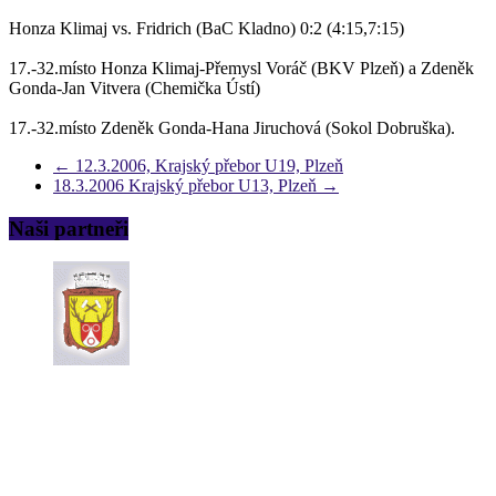
Honza Klimaj vs. Fridrich (BaC Kladno) 0:2 (4:15,7:15)
17.-32.místo Honza Klimaj-Přemysl Voráč (BKV Plzeň) a Zdeněk
Gonda-Jan Vitvera (Chemička Ústí)
17.-32.místo Zdeněk Gonda-Hana Jiruchová (Sokol Dobruška).
←
12.3.2006, Krajský přebor U19, Plzeň
18.3.2006 Krajský přebor U13, Plzeň
→
Naši partneři