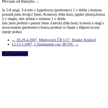
Převzato od Bárnyho…:
Ja 5-8 singl, 3-4 mix s Appelovou (probostov) 1 v deblu s honzou
porazili jsme dvojici Simo, Konecny (bila hora, jupiter plzen),honza
2 v singlu, mix nehral a semnou 1 v deblu
mix jsem prohral s parem Simo Zatecka (bila hora, b.most) a singl s
neveceralem (probostov) honza prohral ve finale s filipem tycem
(spoje praha)
←
28-29.4.2007, Mistrovství ČR U17, Hradec Králové
12-13.5.2007, 1.Sparkassen cup, BCSN.
→
Naši partneři