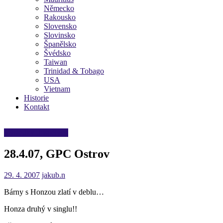
Německo
Rakousko
Slovensko
Slovinsko
Španělsko
Švédsko
Taiwan
Trinidad & Tobago
USA
Vietnam
Historie
Kontakt
Výsledky dospělých
28.4.07, GPC Ostrov
29. 4. 2007
jakub.n
Bárny s Honzou zlatí v deblu…
Honza druhý v singlu!!