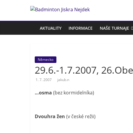
Přeskočit
na
Badminton
obsah
Jiskra
AKTUALITY
INFORMACE
NAŠE TURNAJE
Nejdek
Německo
Badmintonový
29.6.-1.7.2007, 26.Obe
oddíl
Jiskra
1. 7. 2007
jakub.n
Nejdek
…osma
(bez kormidelníka)
Dvouhra žen
(v české režii)