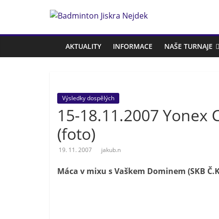
Přeskočit
na
Badminton
obsah
Jiskra
AKTUALITY
INFORMACE
NAŠE TURNAJE
Nejdek
Výsledky dospělých
Badmintonový
15-18.11.2007 Yonex C
oddíl
Jiskra
(foto)
Nejdek
19. 11. 2007
jakub.n
Máca v mixu s Vaškem Dominem (SKB Č.