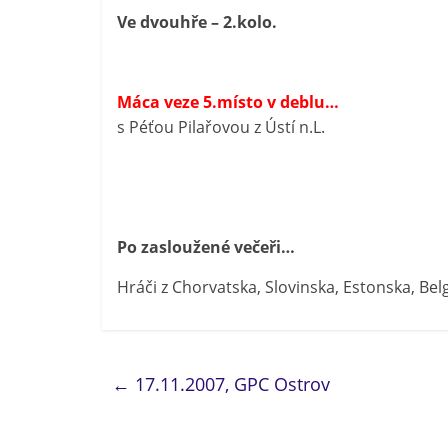
Ve dvouhře – 2.kolo.
Máca veze 5.místo v deblu…
s Péťou Pilařovou z Ústí n.L.
Po zasloužené večeři…
Hráči z Chorvatska, Slovinska, Estonska, Bel
←
17.11.2007, GPC Ostrov