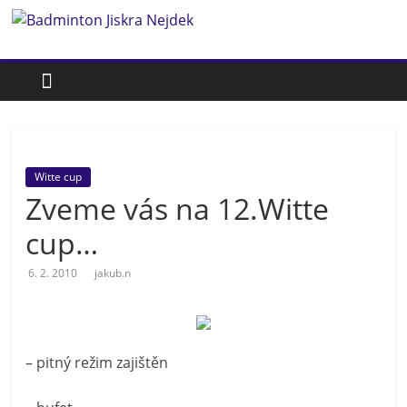
Přeskočit
Badminton
na
obsah
Jiskra
Nejdek
Witte cup
Badmintonový
Zveme vás na 12.Witte
oddíl
Jiskra
cup…
Nejdek
6. 2. 2010
jakub.n
– pitný režim zajištěn