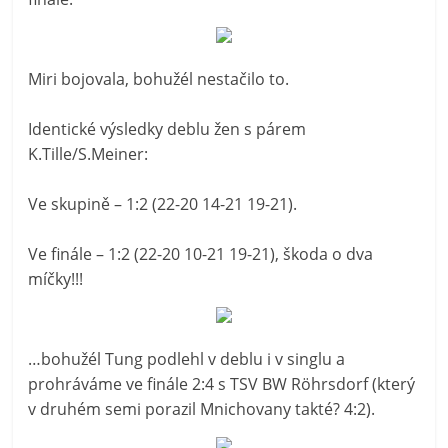
Miri bojovala, bohužél nestačilo to.
Identické výsledky deblu žen s párem
K.Tille/S.Meiner:
Ve skupině – 1:2 (22-20 14-21 19-21).
Ve finále – 1:2 (22-20 10-21 19-21), škoda o dva
míčky!!!
…bohužél Tung podlehl v deblu i v singlu a
prohráváme ve finále 2:4 s TSV BW Röhrsdorf (který
v druhém semi porazil Mnichovany takté? 4:2).