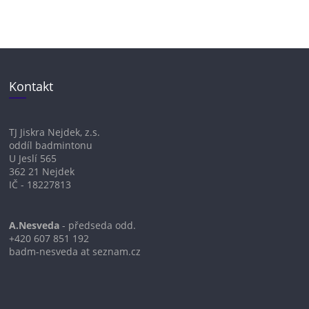
Kontakt
TJ Jiskra Nejdek, z.s.
oddíl badmintonu
U Jeslí 565
362 21 Nejdek
IČ - 18227813
A.Nesveda
- předseda odd.
+420 607 851 192
badm-nesveda at seznam.cz