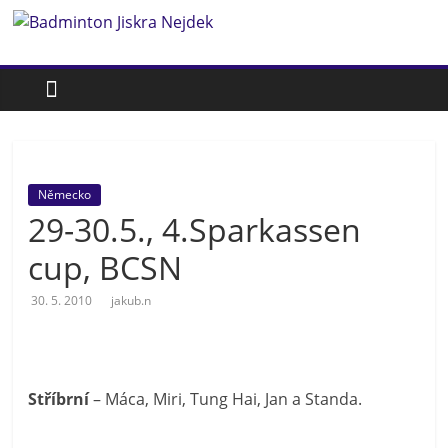
Přeskočit
Badminton
na
obsah
Jiskra
Nejdek
Německo
Badmintonový
29-30.5., 4.Sparkassen
oddíl
Jiskra
cup, BCSN
Nejdek
30. 5. 2010
jakub.n
Stříbrní
– Máca, Miri, Tung Hai, Jan a Standa.