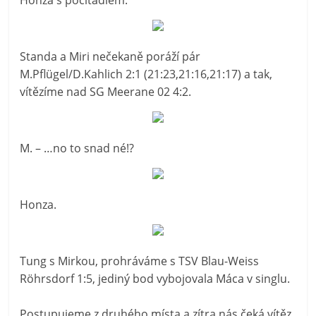
Honza s počítadlem.
Standa a Miri nečekaně poráží pár
M.Pflügel/D.Kahlich 2:1 (21:23,21:16,21:17) a tak,
vítězíme nad SG Meerane 02 4:2.
M. – …no to snad né!?
Honza.
Tung s Mirkou, prohráváme s TSV Blau-Weiss
Röhrsdorf 1:5, jediný bod vybojovala Máca v singlu.
Postupujeme z druhého místa a zítra nás čeká vítěz