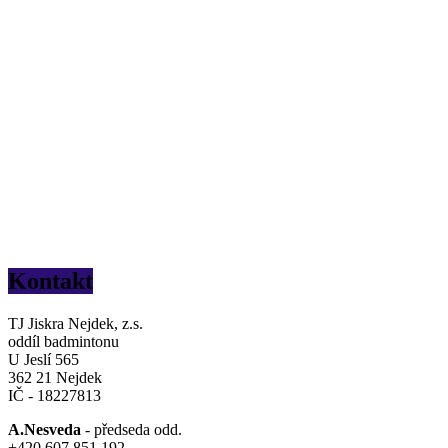
Kontakt
TJ Jiskra Nejdek, z.s.
oddíl badmintonu
U Jeslí 565
362 21 Nejdek
IČ - 18227813
A.Nesveda
- předseda odd.
+420 607 851 192