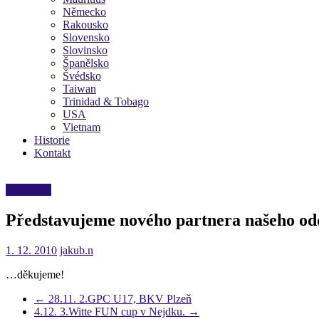
Německo
Rakousko
Slovensko
Slovinsko
Španělsko
Švédsko
Taiwan
Trinidad & Tobago
USA
Vietnam
Historie
Kontakt
Informace
Představujeme nového partnera našeho odd
1. 12. 2010
jakub.n
…děkujeme!
←
28.11. 2.GPC U17, BKV Plzeň
4.12. 3.Witte FUN cup v Nejdku.
→