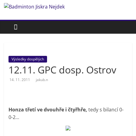
Přeskočit
Badminton
na
obsah
Jiskra
Nejdek
Výsledky dospělých
Badmintonový
12.11. GPC dosp. Ostrov
oddíl
Jiskra
14. 11. 2011
jakub.n
Nejdek
Honza třetí ve dvouhře i čtyřhře,
tedy s bilancí 0-
0-2…