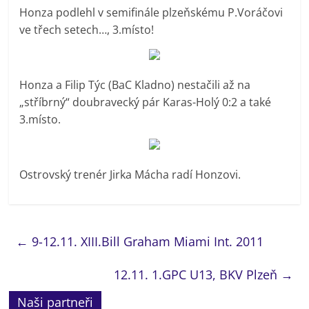
Honza podlehl v semifinále plzeňskému P.Voráčovi
ve třech setech…, 3.místo!
Honza a Filip Týc (BaC Kladno) nestačili až na
„stříbrný“ doubravecký pár Karas-Holý 0:2 a také
3.místo.
Ostrovský trenér Jirka Mácha radí Honzovi.
←
9-12.11. XIII.Bill Graham Miami Int. 2011
12.11. 1.GPC U13, BKV Plzeň
→
Naši partneři