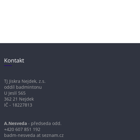
Kontakt
TJ Jiskra Nejdek, z.s.
oddíl badmintonu
U Jeslí 565
362 21 Nejdek
IČ - 18227813
A.Nesveda
- předseda odd.
+420 607 851 192
badm-nesveda at seznam.cz