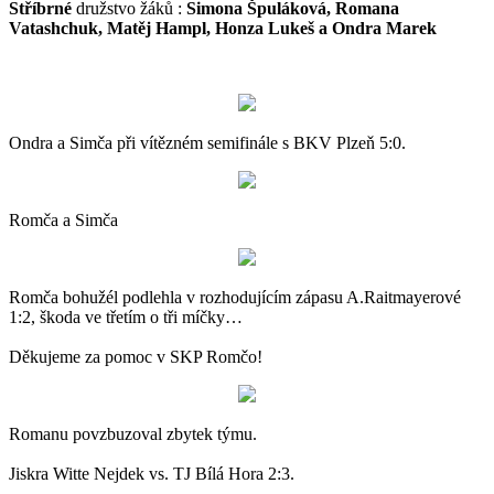
Stříbrné
družstvo žáků :
Simona Špuláková, Romana
Vatashchuk, Matěj Hampl, Honza Lukeš a Ondra Marek
Ondra a Simča při vítězném semifinále s BKV Plzeň 5:0.
Romča a Simča
Romča bohužél podlehla v rozhodujícím zápasu A.Raitmayerové
1:2, škoda ve třetím o tři míčky…
Děkujeme za pomoc v SKP Romčo!
Romanu povzbuzoval zbytek týmu.
Jiskra Witte Nejdek vs. TJ Bílá Hora 2:3.