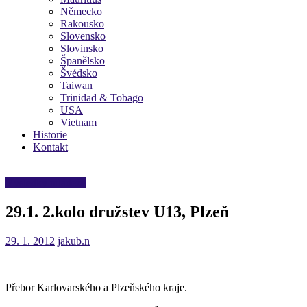
Německo
Rakousko
Slovensko
Slovinsko
Španělsko
Švédsko
Taiwan
Trinidad & Tobago
USA
Vietnam
Historie
Kontakt
Výsledky mládeže
29.1. 2.kolo družstev U13, Plzeň
29. 1. 2012
jakub.n
Přebor Karlovarského a Plzeňského kraje.