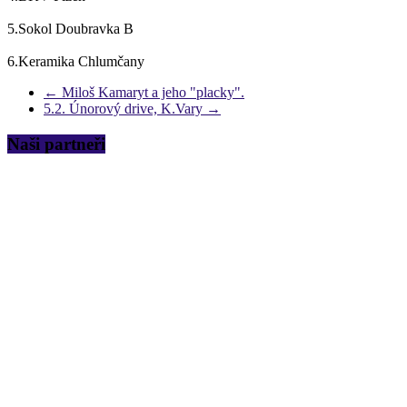
5.Sokol Doubravka B
6.Keramika Chlumčany
←
Miloš Kamaryt a jeho "placky".
5.2. Únorový drive, K.Vary
→
Naši partneři