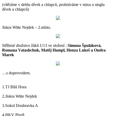
(vítězíme v deblu dívek a chlapců, prohráváme v mixu a singlu
dívek a chlapců)
Jiskra Witte Nejdek – 2.místo.
Stříbrné družstvo žáků U13 ve složení :
Simona Špuláková,
Romana Vatashchuk, Matěj Hampl, Honza Lukeš a Ondra
Marek
…s doprovodem.
1.TJ Bílá Hora
2.Jiskra Witte Nejdek
3.Sokol Doubravka A
4.BKV Plzeň