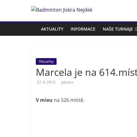
Přeskočit
na
Badminton
obsah
Jiskra
AKTUALITY
INFORMACE
NAŠE TURNAJE
Nejdek
Aktuality
Badmintonový
Marcela je na 614.míst
oddíl
Jiskra
27. 6. 2012
jakub.n
Nejdek
V mixu
na 526.místě.