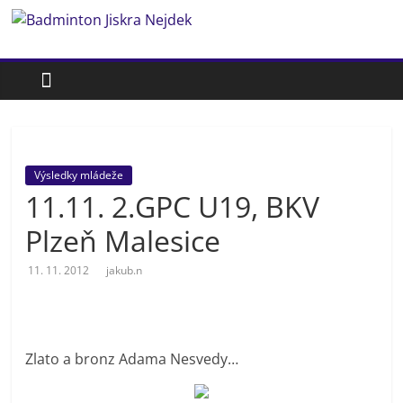
Přeskočit
Badminton
na
obsah
Jiskra
Nejdek
Výsledky mládeže
Badmintonový
11.11. 2.GPC U19, BKV
oddíl
Jiskra
Plzeň Malesice
Nejdek
11. 11. 2012
jakub.n
Zlato a bronz Adama Nesvedy…