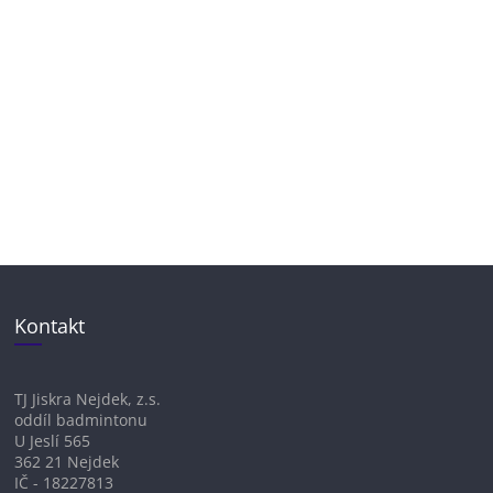
Kontakt
TJ Jiskra Nejdek, z.s.
oddíl badmintonu
U Jeslí 565
362 21 Nejdek
IČ - 18227813