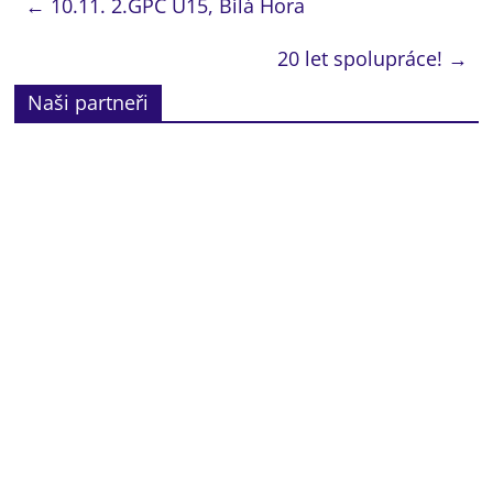
←
10.11. 2.GPC U15, Bílá Hora
20 let spolupráce!
→
Naši partneři