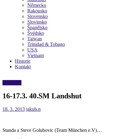
Německo
Rakousko
Slovensko
Slovinsko
Španělsko
Švédsko
Taiwan
Trinidad & Tobago
USA
Vietnam
Historie
Kontakt
Německo
16-17.3. 40.SM Landshut
18. 3. 2013
jakub.n
Standa a Steve Golubovic (Team München e.V)…