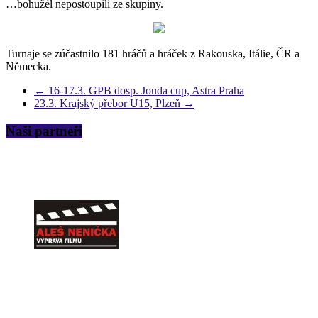
…bohužél nepostoupili ze skupiny.
Turnaje se zúčastnilo 181 hráčů a hráček z Rakouska, Itálie, ČR a
Německa.
←
16-17.3. GPB dosp. Jouda cup, Astra Praha
23.3. Krajský přebor U15, Plzeň
→
Naši partneři