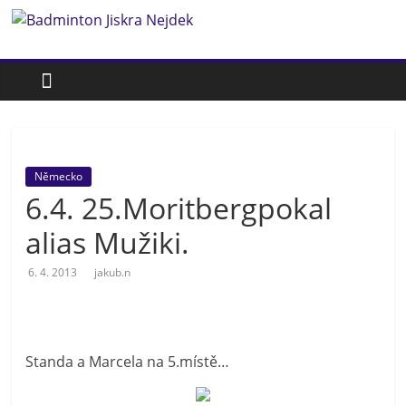
Přeskočit
Badminton
na
obsah
Jiskra
Nejdek
Německo
Badmintonový
6.4. 25.Moritbergpokal
oddíl
Jiskra
alias Mužiki.
Nejdek
6. 4. 2013
jakub.n
Standa a Marcela na 5.místě…