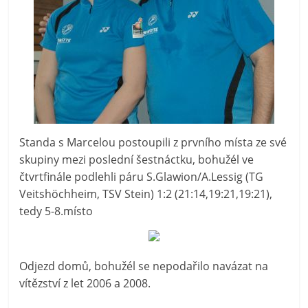
Standa s Marcelou postoupili z prvního místa ze své
skupiny mezi poslední šestnáctku, bohužél ve
čtvrtfinále podlehli páru S.Glawion/A.Lessig (TG
Veitshöchheim, TSV Stein) 1:2 (21:14,19:21,19:21),
tedy 5-8.místo
Odjezd domů, bohužél se nepodařilo navázat na
vítězství z let 2006 a 2008.