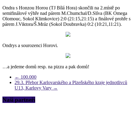
Ondra s Honzou Horou (TJ Bílá Hora) skončili na 2.místě po
semifinálové výhře nad párem M.Chumchal/D.Slíva (BK Omega
Olomouc, Sokol Klimkovice) 2:0 (21:15,21:15) a finálové prohře s
párem J.Viktora/Š.Mráz (Sokol Doubravka) 0:2 (10:21,11:21).
Ondrys a sourozenci Horovi.
…a jedeme domů resp. na pizzu a pak domů!
←
100.000
29.3. Přebor Karlovarského a Plzeňského kraje jednotlivců
U13, Karlovy Vary
→
Naši partneři