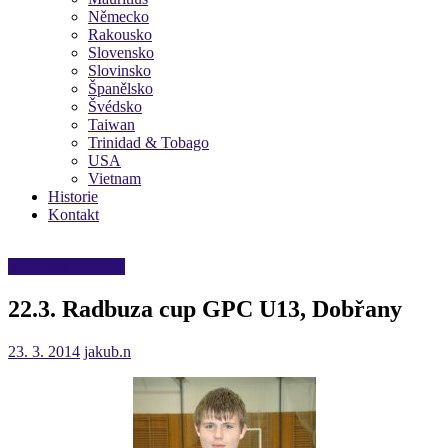
Německo
Rakousko
Slovensko
Slovinsko
Španělsko
Švédsko
Taiwan
Trinidad & Tobago
USA
Vietnam
Historie
Kontakt
Výsledky mládeže
22.3. Radbuza cup GPC U13, Dobřany
23. 3. 2014
jakub.n