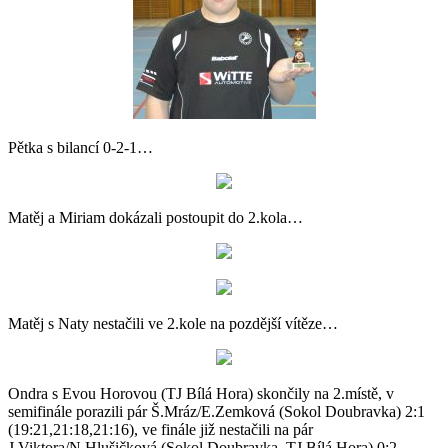
Pětka s bilancí 0-2-1…
Matěj a Miriam dokázali postoupit do 2.kola…
Matěj s Naty nestačili ve 2.kole na pozdější vítěze…
Ondra s Evou Horovou (TJ Bílá Hora) skončily na 2.místě, v
semifinále porazili pár Š.Mráz/E.Zemková (Sokol Doubravka) 2:1
(19:21,21:18,21:16), ve finále již nestačili na pár
J.Viktora/N.Hlušičková (Sokol Doubravka, TJ Bílá Hora) 0:2