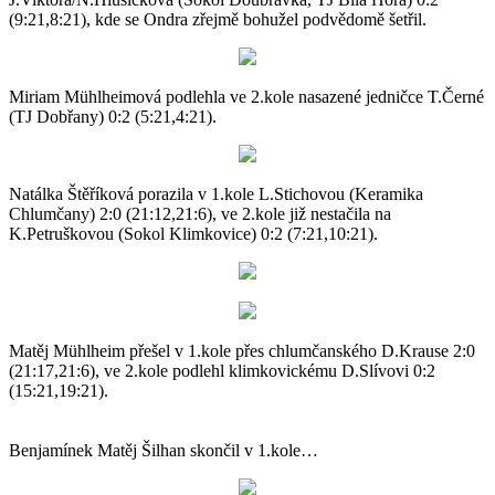
(9:21,8:21), kde se Ondra zřejmě bohužel podvědomě šetřil.
Miriam Mühlheimová podlehla ve 2.kole nasazené jedničce T.Černé
(TJ Dobřany) 0:2 (5:21,4:21).
Natálka Štěříková porazila v 1.kole L.Stichovou (Keramika
Chlumčany) 2:0 (21:12,21:6), ve 2.kole již nestačila na
K.Petruškovou (Sokol Klimkovice) 0:2 (7:21,10:21).
Matěj Mühlheim přešel v 1.kole přes chlumčanského D.Krause 2:0
(21:17,21:6), ve 2.kole podlehl klimkovickému D.Slívovi 0:2
(15:21,19:21).
Benjamínek Matěj Šilhan skončil v 1.kole…