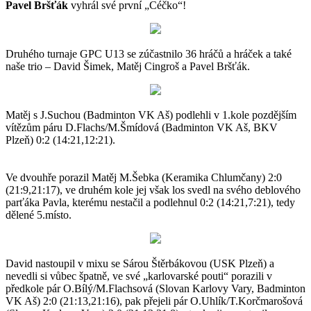
Pavel Bršťák
vyhrál své první „Céčko“!
Druhého turnaje GPC U13 se zúčastnilo 36 hráčů a hráček a také
naše trio – David Šimek, Matěj Cingroš a Pavel Bršťák.
Matěj s J.Suchou (Badminton VK Aš) podlehli v 1.kole pozdějším
vítězům páru D.Flachs/M.Šmídová (Badminton VK Aš, BKV
Plzeň) 0:2 (14:21,12:21).
Ve dvouhře porazil Matěj M.Šebka (Keramika Chlumčany) 2:0
(21:9,21:17), ve druhém kole jej však los svedl na svého deblového
parťáka Pavla, kterému nestačil a podlehnul 0:2 (14:21,7:21), tedy
dělené 5.místo.
David nastoupil v mixu se Sárou Štěrbákovou (USK Plzeň) a
nevedli si vůbec špatně, ve své „karlovarské pouti“ porazili v
předkole pár O.Bílý/M.Flachsová (Slovan Karlovy Vary, Badminton
VK Aš) 2:0 (21:13,21:16), pak přejeli pár O.Uhlík/T.Korčmarošová