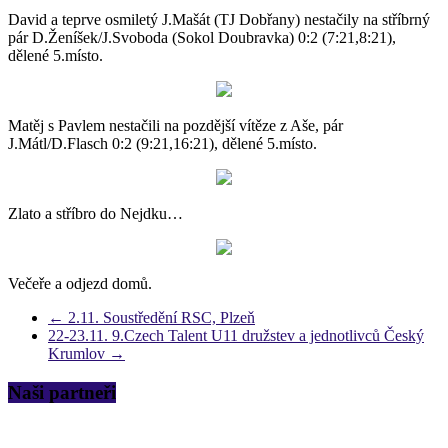
David a teprve osmiletý J.Mašát (TJ Dobřany) nestačily na stříbrný
pár D.Ženíšek/J.Svoboda (Sokol Doubravka) 0:2 (7:21,8:21),
dělené 5.místo.
Matěj s Pavlem nestačili na pozdější vítěze z Aše, pár
J.Mátl/D.Flasch 0:2 (9:21,16:21), dělené 5.místo.
Zlato a stříbro do Nejdku…
Večeře a odjezd domů.
←
2.11. Soustředění RSC, Plzeň
22-23.11. 9.Czech Talent U11 družstev a jednotlivců Český
Krumlov
→
Naši partneři