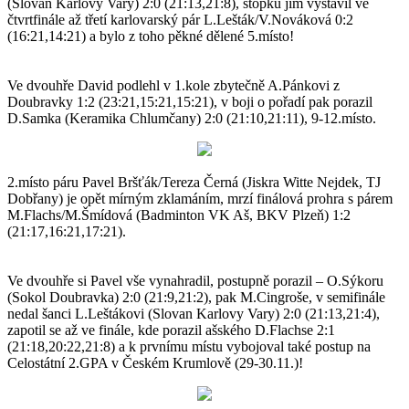
(Slovan Karlovy Vary) 2:0 (21:13,21:8), stopku jim vystavil ve
čtvrtfinále až třetí karlovarský pár L.Lešták/V.Nováková 0:2
(16:21,14:21) a bylo z toho pěkné dělené 5.místo!
Ve dvouhře David podlehl v 1.kole zbytečně A.Pánkovi z
Doubravky 1:2 (23:21,15:21,15:21), v boji o pořadí pak porazil
D.Samka (Keramika Chlumčany) 2:0 (21:10,21:11), 9-12.místo.
2.místo páru Pavel Bršťák/Tereza Černá (Jiskra Witte Nejdek, TJ
Dobřany) je opět mírným zklamáním, mrzí finálová prohra s párem
M.Flachs/M.Šmídová (Badminton VK Aš, BKV Plzeň) 1:2
(21:17,16:21,17:21).
Ve dvouhře si Pavel vše vynahradil, postupně porazil – O.Sýkoru
(Sokol Doubravka) 2:0 (21:9,21:2), pak M.Cingroše, v semifinále
nedal šanci L.Leštákovi (Slovan Karlovy Vary) 2:0 (21:13,21:4),
zapotil se až ve finále, kde porazil ašského D.Flachse 2:1
(21:18,20:22,21:8) a k prvnímu místu vybojoval také postup na
Celostátní 2.GPA v Českém Krumlově (29-30.11.)!