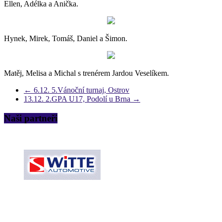
Ellen, Adélka a Anička.
Hynek, Mirek, Tomáš, Daniel a Šimon.
Matěj, Melisa a Michal s trenérem Jardou Veselíkem.
←
6.12. 5.Vánoční turnaj, Ostrov
13.12. 2.GPA U17, Podolí u Brna
→
Naši partneři