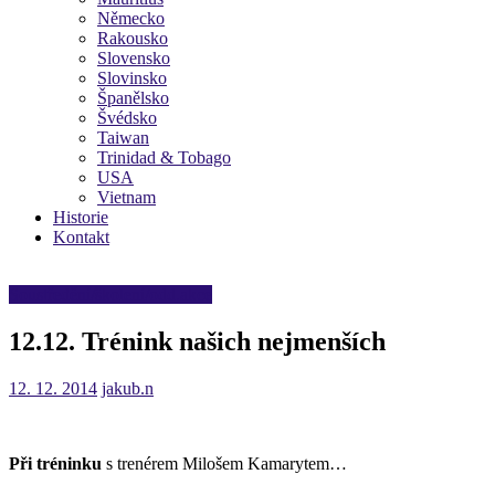
Německo
Rakousko
Slovensko
Slovinsko
Španělsko
Švédsko
Taiwan
Trinidad & Tobago
USA
Vietnam
Historie
Kontakt
Soustředění/školení/odd.akce
12.12. Trénink našich nejmenších
12. 12. 2014
jakub.n
Při tréninku
s trenérem Milošem Kamarytem…