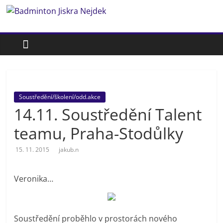
Přeskočit
Badminton
na
obsah
Jiskra
Nejdek
Soustředění/školení/odd.akce
Badmintonový
14.11. Soustředění Talent
oddíl
Jiskra
teamu, Praha-Stodůlky
Nejdek
15. 11. 2015
jakub.n
Veronika…
Soustředění proběhlo v prostorách nového