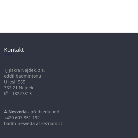
Kontakt
TJ Jiskra Nejdek, z.s.
oddíl badmintonu
U Jeslí 565
362 21 Nejdek
IČ - 18227813
A.Nesveda
- předseda odd.
+420 607 851 192
badm-nesveda at seznam.cz