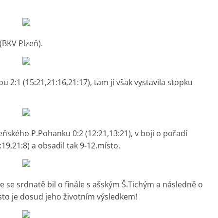
(BKV Plzeň).
 2:1 (15:21,21:16,21:17), tam jí však vystavila stopku
eňského P.Pohanku 0:2 (12:21,13:21), v boji o pořadí
19,21:8) a obsadil tak 9-12.místo.
de se srdnatě bil o finále s ašským Š.Tichým a následně o
to je dosud jeho životním výsledkem!