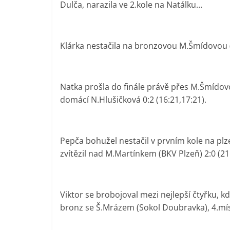
Dulča, narazila ve 2.kole na Natálku…
Klárka nestačila na bronzovou M.Šmídovou 
Natka prošla do finále právě přes M.Šmídovou
domácí N.Hlušičková 0:2 (16:21,17:21).
Pepča bohužel nestačil v prvním kole na plz
zvítězil nad M.Martínkem (BKV Plzeň) 2:0 (21:
Viktor se brobojoval mezi nejlepší čtyřku, k
bronz se Š.Mrázem (Sokol Doubravka), 4.mís