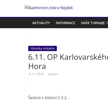
Přeskočit
na
Badminton
obsah
Jiskra
AKTUALITY
INFORMACE
NAŠE TURNAJE
Nejdek
Výsledky mládeže
Badmintonový
6.11. OP Karlovarského
oddíl
Jiskra
Hora
Nejdek
6. 11. 2016
jakub.n
Šestice s bilancí 2-3-2…