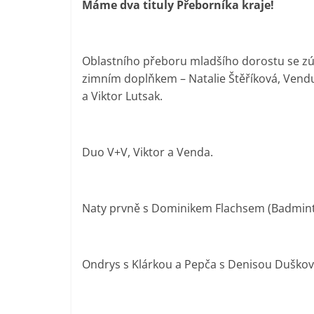
Máme dva tituly Přeborníka kraje!
Oblastního přeboru mladšího dorostu se zúča
zimním doplňkem – Natalie Štěříková, Vendul
a Viktor Lutsak.
Duo V+V, Viktor a Venda.
Naty prvně s Dominikem Flachsem (Badmint
Ondrys s Klárkou a Pepča s Denisou Duškovou