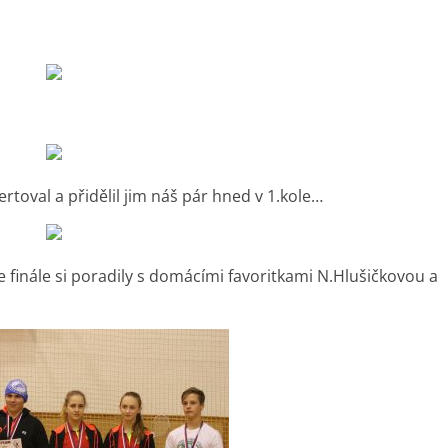
toval a přidělil jim náš pár hned v 1.kole…
ve finále si poradily s domácími favoritkami N.Hlušičkovou a