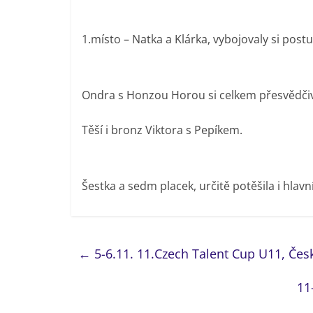
1.místo – Natka a Klárka, vybojovaly si pos
Ondra s Honzou Horou si celkem přesvědčivě
Těší i bronz Viktora s Pepíkem.
Šestka a sedm placek, určitě potěšila i hlav
←
5-6.11. 11.Czech Talent Cup U11, Če
11