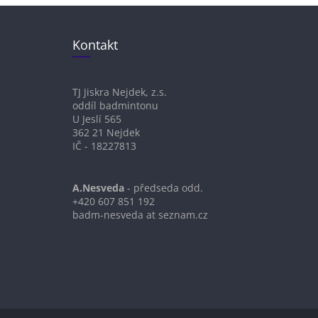
Kontakt
TJ Jiskra Nejdek, z.s.
oddíl badmintonu
U Jeslí 565
362 21 Nejdek
IČ - 18227813
A.Nesveda
- předseda odd.
+420 607 851 192
badm-nesveda at seznam.cz