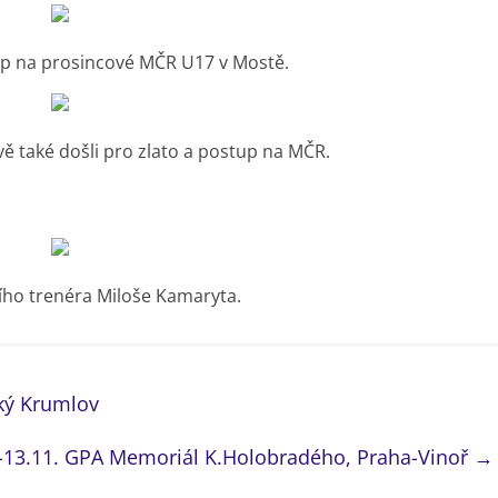
tup na prosincové MČR U17 v Mostě.
 také došli pro zlato a postup na MČR.
ního trenéra Miloše Kamaryta.
ský Krumlov
-13.11. GPA Memoriál K.Holobradého, Praha-Vinoř
→