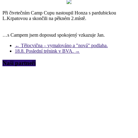
Při čtvrtečním Camp Cupu nastoupil Honza s pardubickou
L.Krpatovou a skončili na pěkném 2.místě.
…s Campem jsem doposud spokojený vzkazuje Jan.
←
Tělocvična – vymalováno a "nová" podlaha.
18.8. Poslední trénink v BVA.
→
Naši partneři