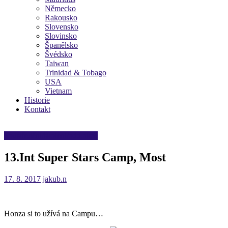
Německo
Rakousko
Slovensko
Slovinsko
Španělsko
Švédsko
Taiwan
Trinidad & Tobago
USA
Vietnam
Historie
Kontakt
Soustředění/školení/odd.akce
13.Int Super Stars Camp, Most
17. 8. 2017
jakub.n
Honza si to užívá na Campu…