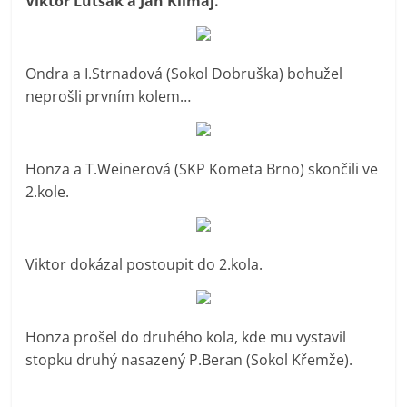
Viktor Lutsak a Jan Klimaj.
Ondra a I.Strnadová (Sokol Dobruška) bohužel
neprošli prvním kolem…
Honza a T.Weinerová (SKP Kometa Brno) skončili ve
2.kole.
Viktor dokázal postoupit do 2.kola.
Honza prošel do druhého kola, kde mu vystavil
stopku druhý nasazený P.Beran (Sokol Křemže).