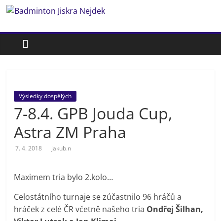
Přeskočit
Badminton
na
obsah
Jiskra
Nejdek
Výsledky dospělých
Badmintonový
7-8.4. GPB Jouda Cup,
oddíl
Jiskra
Astra ZM Praha
Nejdek
7. 4. 2018
jakub.n
Maximem tria bylo 2.kolo…
Celostátního turnaje se zúčastnilo 96 hráčů a
hráček z celé ČR včetně našeho tria
Ondřej Šilhan,