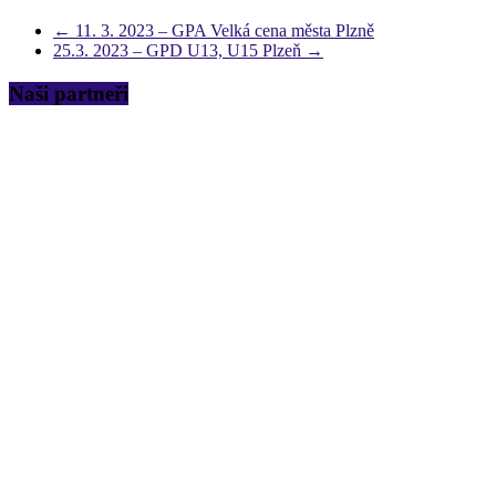
←
11. 3. 2023 – GPA Velká cena města Plzně
25.3. 2023 – GPD U13, U15 Plzeň
→
Naši partneři