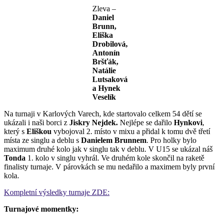
Zleva –
Daniel
Brunn,
Eliška
Drobilová,
Antonín
Bršťák,
Natálie
Lutsaková
a Hynek
Veselík
Na turnaji v Karlových Varech, kde startovalo celkem 54 dětí se
ukázali i naši borci z
Jiskry Nejdek.
Nejlépe se dařilo
Hynkovi
,
který s
Eliškou
vybojoval 2. místo v mixu a přidal k tomu dvě třetí
místa ze singlu a deblu s
Danielem Brunnem
. Pro holky bylo
maximum druhé kolo jak v singlu tak v deblu. V U15 se ukázal náš
Tonda
1. kolo v singlu vyhrál. Ve druhém kole skončil na raketě
finalisty turnaje. V párovkách se mu nedařilo a maximem byly první
kola.
Kompletní výsledky turnaje ZDE:
Turnajové momentky: