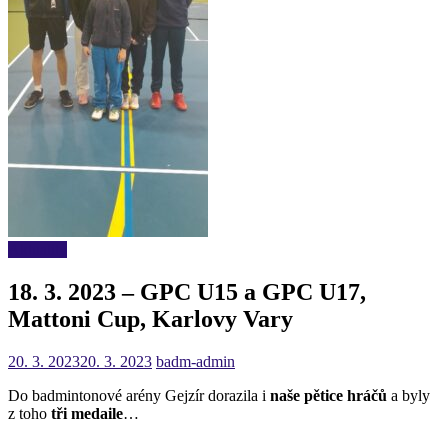
Aktuality
18. 3. 2023 – GPC U15 a GPC U17,
Mattoni Cup, Karlovy Vary
20. 3. 2023
20. 3. 2023
badm-admin
Do badmintonové arény Gejzír dorazila i
naše pětice hráčů
a byly
z toho
tři medaile
…